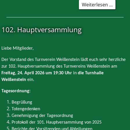
Die
Weiterlesen …
Radsais
beim
TV
102. Hauptversammlung
Weißens
hat
wieder
begonn
Liebe Mitglieder,
Radsais
Der Vorstand des Turnverein Weißenstein lädt euch sehr herzliche
beim
zur 102. Hauptversammlung des Turnvereins Weißenstein
am
TV
Freitag, 24. April 2026 um 19:30 Uhr
in
die Turnhalle
Weißens
Weißenstein
ein.
hat
wieder
Tagesordnung:
begonn
Begrüßung
Totengedenken
Genehmigung der Tagesordnung
Protokoll der 101. Hauptversammlung von 2025
Berichte der Vorsitzenden und Abteilungen