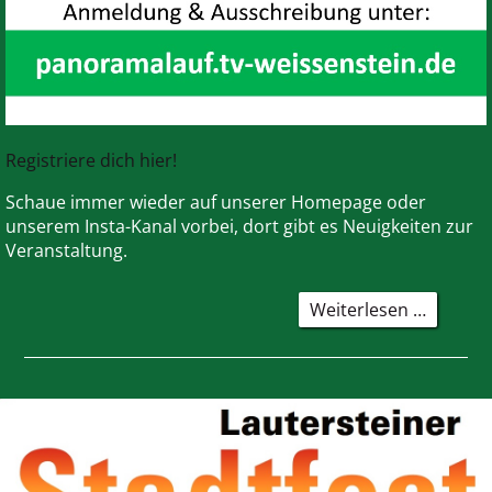
Registriere dich hier!
Schaue immer wieder auf unserer Homepage oder
unserem Insta-Kanal vorbei, dort gibt es Neuigkeiten zur
Veranstaltung.
13.
Weiterlesen …
Panora
Lauf:
Anmeld
ist
offen