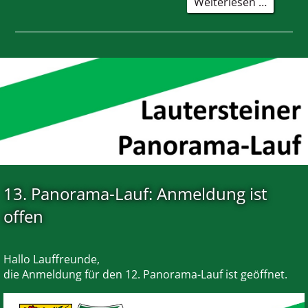
Zünftig
Weiterlesen …
Weißwur
im
TV-
Stüble
–
Kastenk
laden
ein
13. Panorama-Lauf: Anmeldung ist
offen
Hallo Lauffreunde,
die Anmeldung für den 12. Panorama-Lauf ist geöffnet.