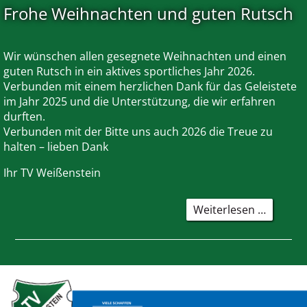
Frohe Weihnachten und guten Rutsch
der
Kastenk
des
Wir wünschen allen gesegnete Weihnachten und einen
TV
guten Rutsch in ein aktives sportliches Jahr 2026.
Weißens
Verbunden mit einem herzlichen Dank für das Geleistete
nach
im Jahr 2025 und die Unterstützung, die wir erfahren
Lermoo
durften.
Verbunden mit der Bitte uns auch 2026 die Treue zu
halten – lieben Dank
Ihr TV Weißenstein
Frohe
Weiterlesen …
Weihna
und
guten
Rutsch