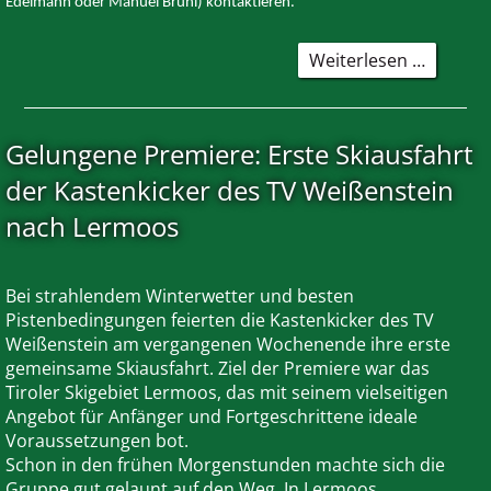
Edelmann oder Manuel Brühl) kontaktieren.
Renovi
Weiterlesen …
der
Eingang
-
Gelungene Premiere: Erste Skiausfahrt
Crowdf
Projekt
der Kastenkicker des TV Weißenstein
Spend
nach Lermoos
erreicht
Bei strahlendem Winterwetter und besten
Pistenbedingungen feierten die Kastenkicker des TV
Weißenstein am vergangenen Wochenende ihre erste
gemeinsame Skiausfahrt. Ziel der Premiere war das
Tiroler Skigebiet Lermoos, das mit seinem vielseitigen
Angebot für Anfänger und Fortgeschrittene ideale
Voraussetzungen bot.
Schon in den frühen Morgenstunden machte sich die
Gruppe gut gelaunt auf den Weg. In Lermoos