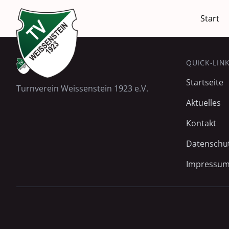
Navigati
Start
überspri
QUICK-LIN
Startseite
Turnverein Weissenstein 1923 e.V.
Aktuelles
Kontakt
Datenschu
Impressu